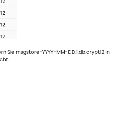
ern Sie msgstore-YYYY-MM-DD.1.db.crypt12 in
cht.