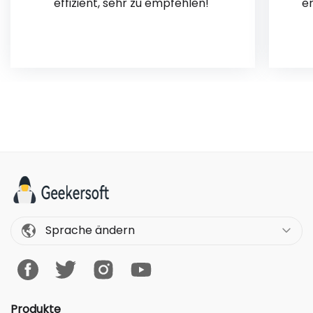
effizient, sehr zu empfehlen! 
er
Sprache ändern
Produkte