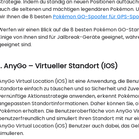
Strategie. Indem du ständig an neuen Positionen auftauch
auch die seltenen und mächtigen legendären Pokémon. Um 
wir Ihnen die 8 besten
Pokémon GO-Spoofer für GPS-Spoo
Werfen wir einen Blick auf die 8 besten Pokémon GO-St
Einige von ihnen sind für Jailbreak-Geräte geeignet, wäh
geeignet sind.
1. AnyGo – Virtueller Standort (iOS)
AnyGo Virtual Location (iOS) ist eine Anwendung, die Be
Standorte einfach zu täuschen und so Sicherheit und Zuver
vernünftige Aktionsstrategie anwenden, erkennt Pokémon
angepassten Standortinformationen. Daher können Sie, o
Pokémon erhalten. Die Benutzeroberfläche von AnyGo Virtu
benutzerfreundlich und simuliert Ihren Standort mit nur e
AnyGo Virtual Location (iOS) Benutzer auch dabei, das G
simulieren.