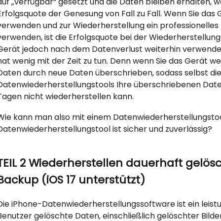
auf „verfügbar“ gesetzt und die Daten bleiben erhalten, w
Erfolgsquote der Genesung von Fall zu Fall. Wenn Sie da
verwenden und zur Wiederherstellung ein professionelles 
verwenden, ist die Erfolgsquote bei der Wiederherstellun
Gerät jedoch nach dem Datenverlust weiterhin verwenden,
hat wenig mit der Zeit zu tun. Denn wenn Sie das Gerät w
Daten durch neue Daten überschrieben, sodass selbst di
Datenwiederherstellungstools Ihre überschriebenen Daten
Tagen nicht wiederherstellen kann.
Wie kann man also mit einem Datenwiederherstellungsto
Datenwiederherstellungstool ist sicher und zuverlässig?
TEIL 2 Wiederherstellen dauerhaft gelö
Backup (iOS 17 unterstützt)
Die iPhone-Datenwiederherstellungssoftware ist ein leist
Benutzer gelöschte Daten, einschließlich gelöschter Bilde